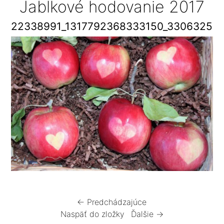
Jablkové hodovanie 2017
22338991_1317792368333150_33063259
← Predchádzajúce
Naspäť do zložky
Ďalšie →