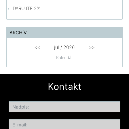
DARUJTE 2%
ARCHÍV
<<
júl /
2026
>>
Kalendár
Kontakt