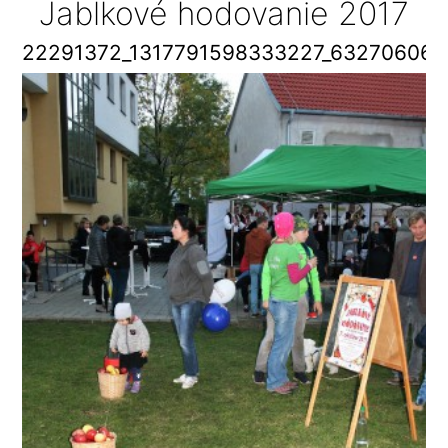
Jablkové hodovanie 2017
22291372_1317791598333227_63270606