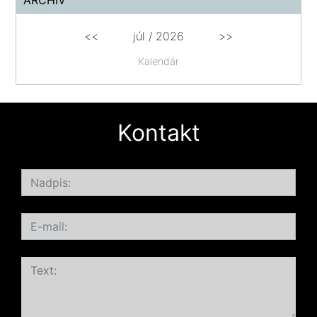
ARCHÍV
<<
júl /
2026
>>
Kalendár
Kontakt