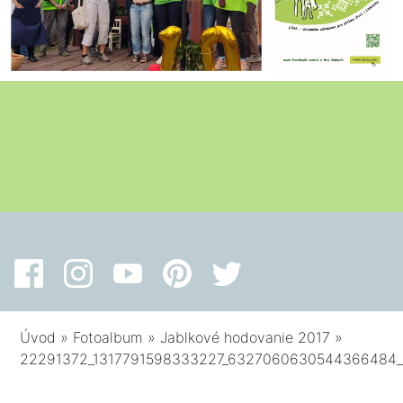
Úvod
»
Fotoalbum
»
Jablkové hodovanie 2017
»
22291372_1317791598333227_6327060630544366484