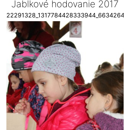
Jablkové hodovanie 2017
22291328_1317784428333944_66342644