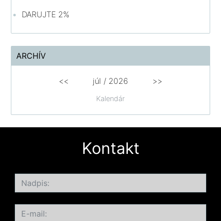
DARUJTE 2%
ARCHÍV
<<
júl /
2026
>>
Kalendár
Kontakt