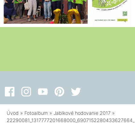
Úvod
»
Fotoalbum
»
Jablkové hodovanie 2017
»
22290081_1317777201668000_6907152280433627664_