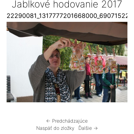
Jablkové hodovanie 2017
22290081_1317777201668000_69071522
← Predchádzajúce
Naspäť do zložky
Ďalšie →