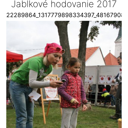
Jablkové hodovanie 2017
22289864_1317779898334397_48167908