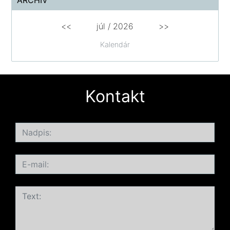
ARCHÍV
<<
júl /
2026
>>
Kalendár
Kontakt