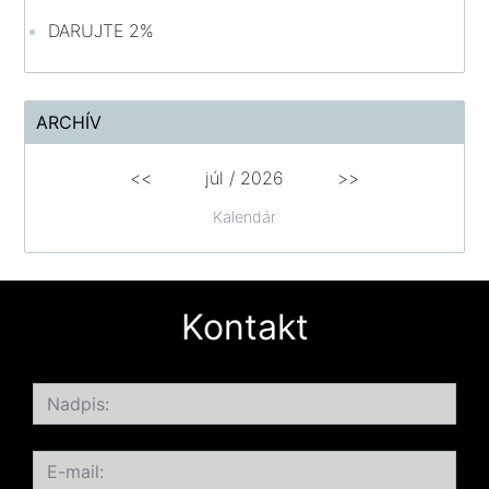
DARUJTE 2%
ARCHÍV
<<
júl /
2026
>>
Kalendár
Kontakt