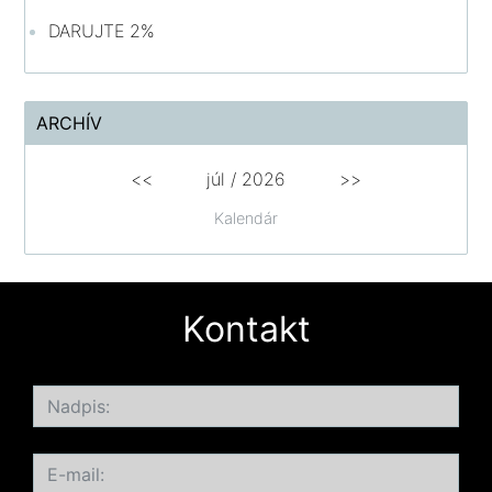
DARUJTE 2%
ARCHÍV
<<
júl /
2026
>>
Kalendár
Kontakt