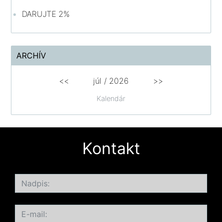
DARUJTE 2%
ARCHÍV
<<
júl /
2026
>>
Kalendár
Kontakt