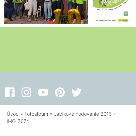
Úvod
»
Fotoalbum
»
Jablkové hodovanie 2016
»
IMG_7674