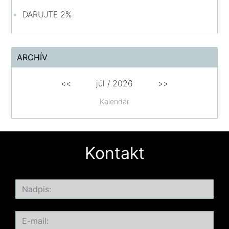
DARUJTE 2%
ARCHÍV
<<
júl /
2026
>>
Kalendár
Kontakt