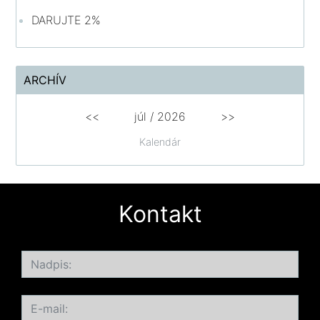
DARUJTE 2%
ARCHÍV
<<
júl /
2026
>>
Kalendár
Kontakt