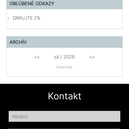
OBĽÚBENÉ ODKAZY
DARUJTE 2%
ARCHÍV
<<
júl /
2026
>>
Kalendár
Kontakt