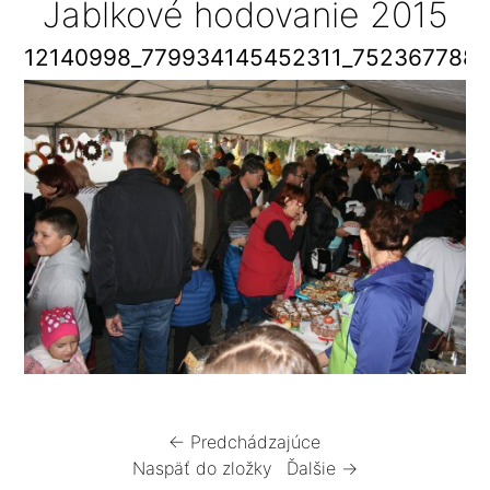
Jablkové hodovanie 2015
12140998_779934145452311_752367788
← Predchádzajúce
Naspäť do zložky
Ďalšie →