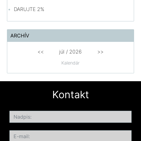
DARUJTE 2%
ARCHÍV
<<
júl /
2026
>>
Kalendár
Kontakt