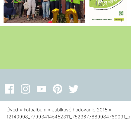
Úvod
»
Fotoalbum
»
Jablkové hodovanie 2015
»
12140998_779934145452311_7523677889984789091_o