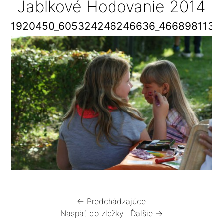
Jablkové Hodovanie 2014
1920450_605324246246636_4668981137
← Predchádzajúce
Naspäť do zložky
Ďalšie →