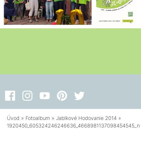
Úvod
»
Fotoalbum
»
Jablkové Hodovanie 2014
»
1920450_605324246246636_4668981137098454545_n