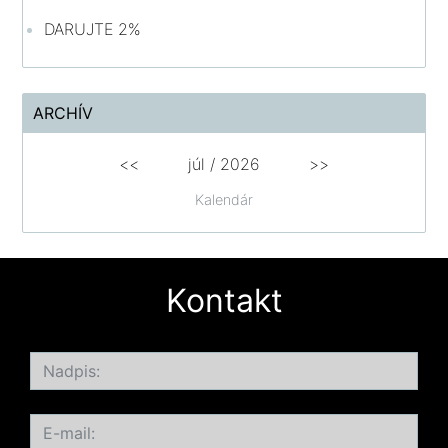
DARUJTE 2%
ARCHÍV
<<
júl /
2026
>>
Kalendár
Kontakt