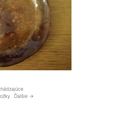
hádzajúce
ložky
Ďalšie →