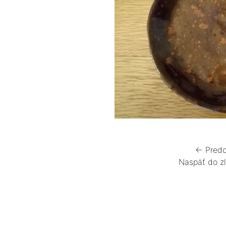
← Predc
Naspäť do z