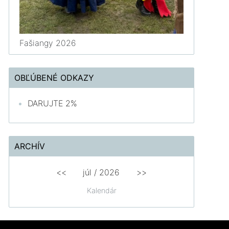
Fašiangy 2026
OBĽÚBENÉ ODKAZY
DARUJTE 2%
ARCHÍV
<<
júl /
2026
>>
Kalendár