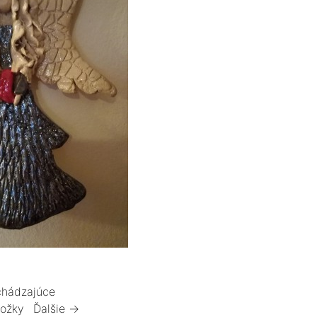
hádzajúce
ložky
Ďalšie →