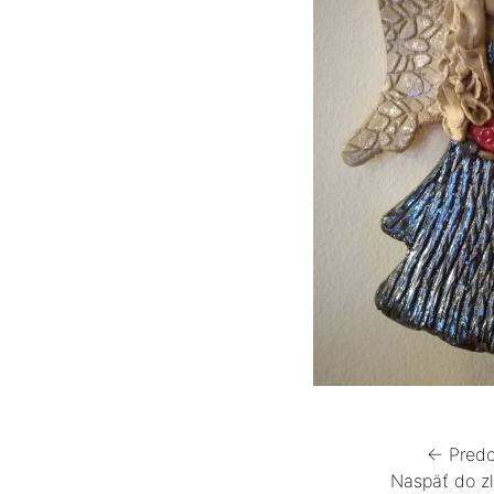
← Predc
Naspäť do z