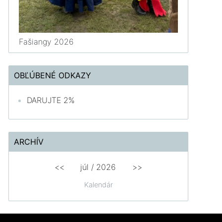
Fašiangy 2026
OBĽÚBENÉ ODKAZY
DARUJTE 2%
ARCHÍV
<<
júl /
2026
>>
Kalendár