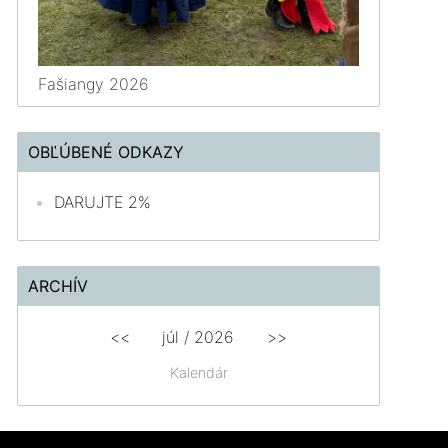
Fašiangy 2026
OBĽÚBENÉ ODKAZY
DARUJTE 2%
ARCHÍV
<<
júl /
2026
>>
Kalendár