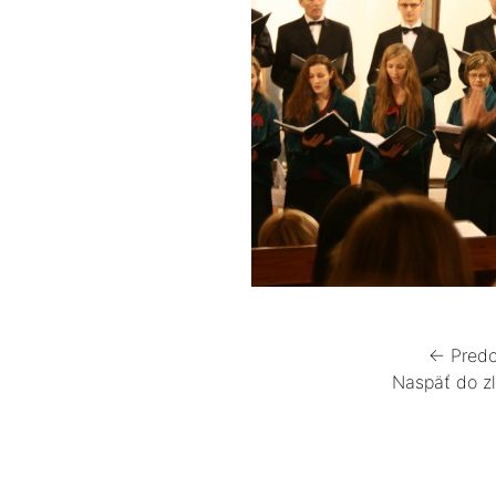
← Predc
Naspäť do z