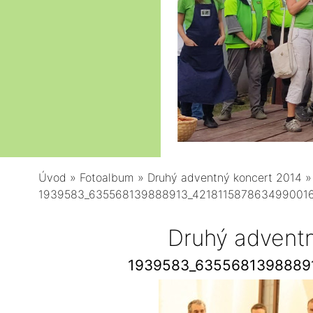
Úvod
»
Fotoalbum
»
Druhý adventný koncert 2014
»
1939583_635568139888913_4218115878634990016
Druhý advent
1939583_6355681398889