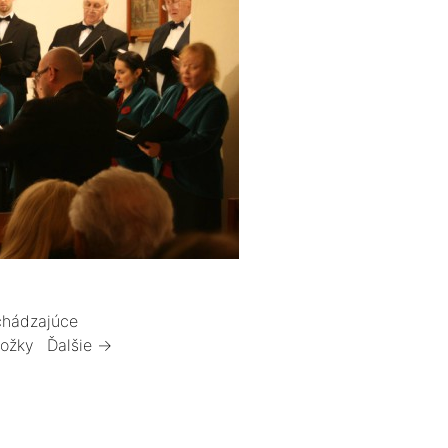
hádzajúce
ložky
Ďalšie →