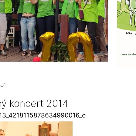
_o
ný koncert 2014
13_4218115878634990016_o