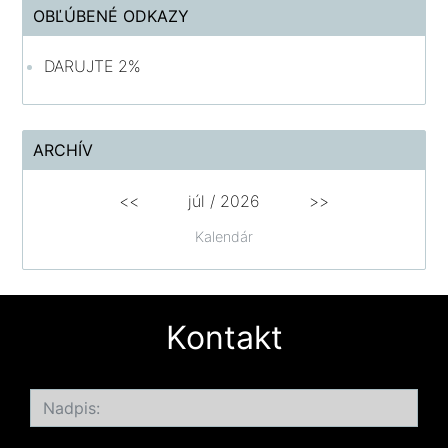
OBĽÚBENÉ ODKAZY
DARUJTE 2%
ARCHÍV
<<
júl /
2026
>>
Kalendár
Kontakt