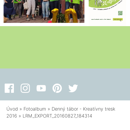
Úvod
»
Fotoalbum
»
Denný tábor - Kreatívny tresk
2016
»
LRM_EXPORT_20160827_184314