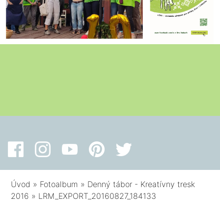
Úvod
»
Fotoalbum
»
Denný tábor - Kreatívny tresk
2016
»
LRM_EXPORT_20160827_184133