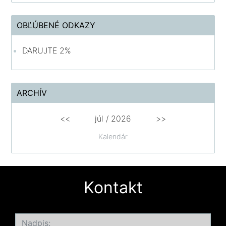
OBĽÚBENÉ ODKAZY
DARUJTE 2%
ARCHÍV
<<
júl /
2026
>>
Kalendár
Kontakt