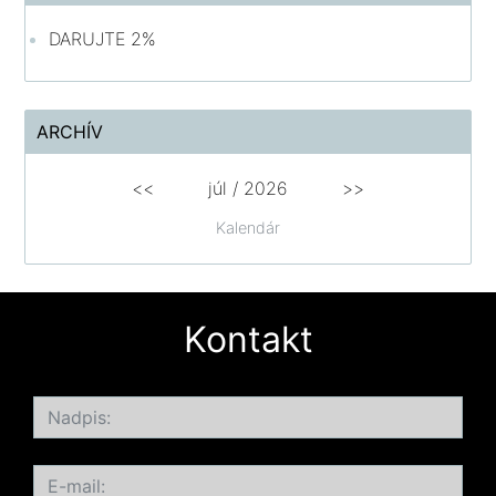
DARUJTE 2%
ARCHÍV
<<
júl /
2026
>>
Kalendár
Kontakt