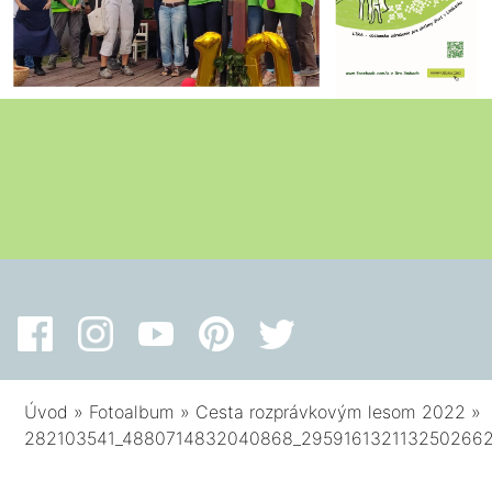
Úvod
»
Fotoalbum
»
Cesta rozprávkovým lesom 2022
»
282103541_4880714832040868_295916132113250266