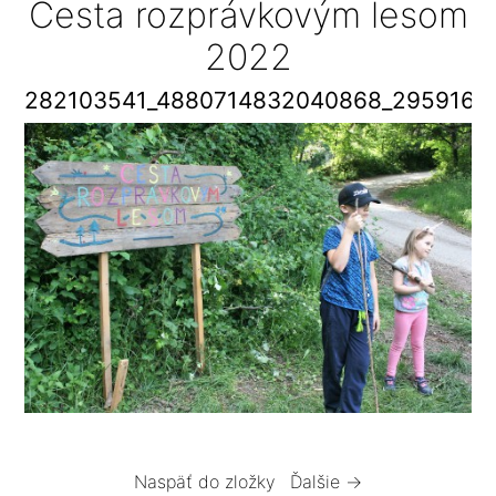
Cesta rozprávkovým lesom
2022
282103541_4880714832040868_2959161
Naspäť do zložky
Ďalšie →