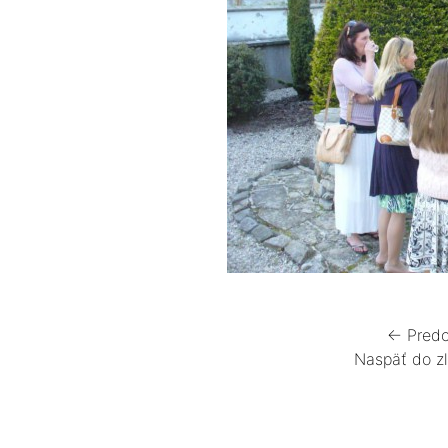
← Predc
Naspäť do z