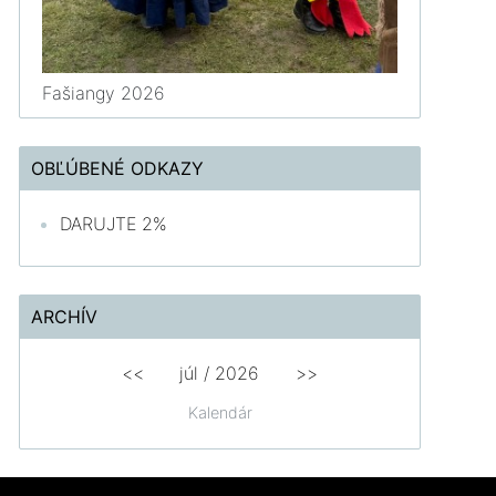
Fašiangy 2026
OBĽÚBENÉ ODKAZY
DARUJTE 2%
ARCHÍV
<<
júl /
2026
>>
Kalendár