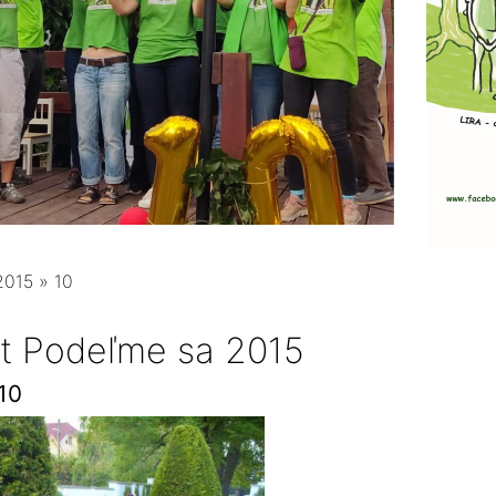
2015
»
10
rt Podeľme sa 2015
10