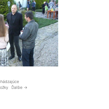
hádzajúce
ložky
Ďalšie →