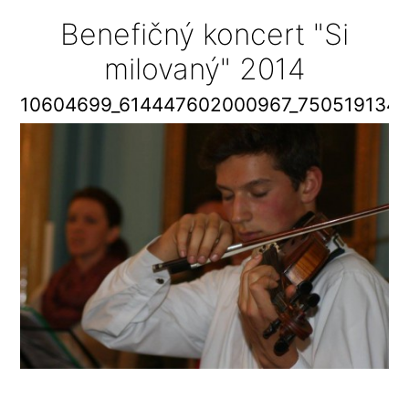
Benefičný koncert "Si
milovaný" 2014
10604699_614447602000967_7505191342