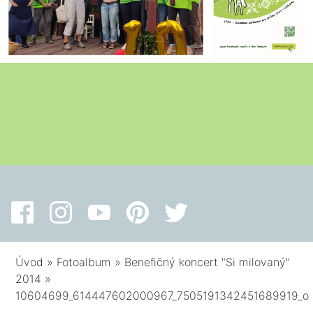
Úvod
»
Fotoalbum
»
Benefičný koncert "Si milovaný"
2014
»
10604699_614447602000967_7505191342451689919_o