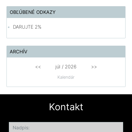
OBĽÚBENÉ ODKAZY
DARUJTE 2%
ARCHÍV
<<
júl /
2026
>>
Kalendár
Kontakt