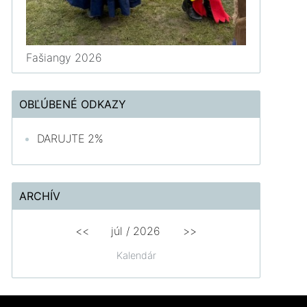
Fašiangy 2026
OBĽÚBENÉ ODKAZY
DARUJTE 2%
ARCHÍV
<<
júl /
2026
>>
Kalendár