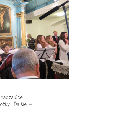
hádzajúce
ložky
Ďalšie →