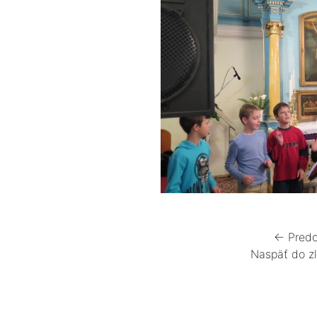
← Predc
Naspäť do z