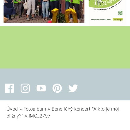
Úvod
»
Fotoalbum
»
Benefičný koncert "A kto je môj
blížny?"
»
IMG_2797