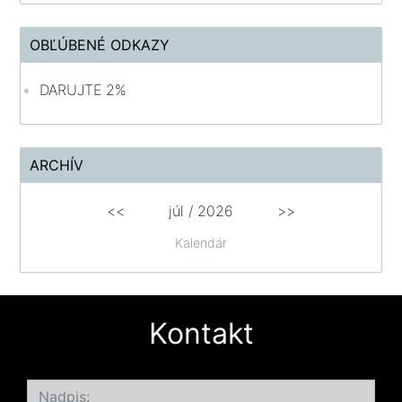
OBĽÚBENÉ ODKAZY
DARUJTE 2%
ARCHÍV
<<
júl /
2026
>>
Kalendár
Kontakt