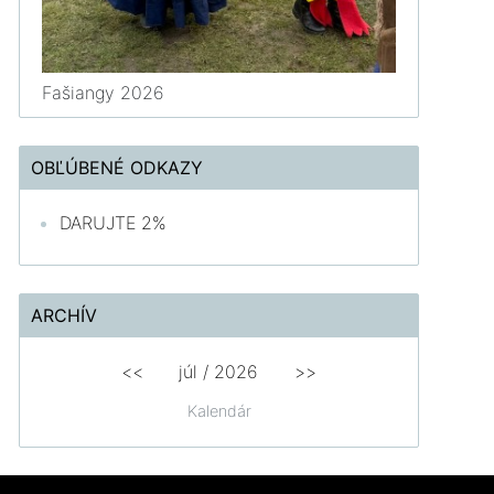
Fašiangy 2026
OBĽÚBENÉ ODKAZY
DARUJTE 2%
ARCHÍV
<<
júl /
2026
>>
Kalendár