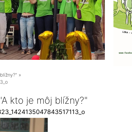
blížny?"
»
3_o
A kto je môj blížny?"
23_1424135047843517113_o