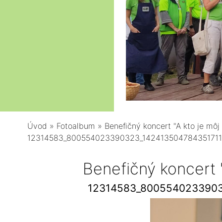
Úvod
»
Fotoalbum
»
Benefičný koncert "A kto je môj 
12314583_800554023390323_142413504784351711
Benefičný koncert "
12314583_8005540233903