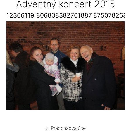
Adventný koncert 2015
12366119_806838382761887_8750782680
← Predchádzajúce