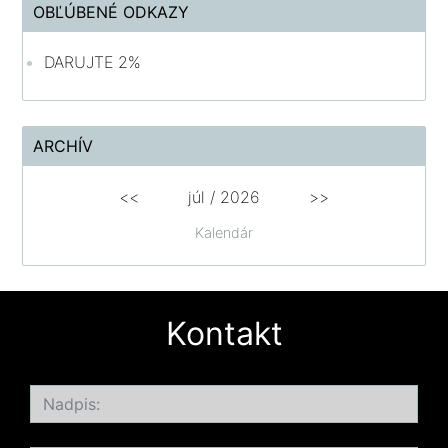
OBĽÚBENÉ ODKAZY
DARUJTE 2%
ARCHÍV
<<
júl /
2026
>>
Kalendár
Kontakt