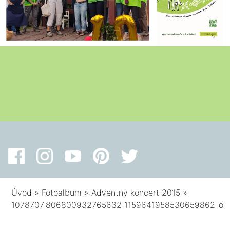
Úvod
»
Fotoalbum
»
Adventný koncert 2015
»
1078707_806800932765632_1159641958530659862_o