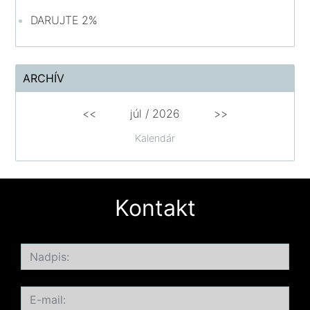
DARUJTE 2%
ARCHÍV
<<
júl /
2026
>>
Kalendár
Kontakt