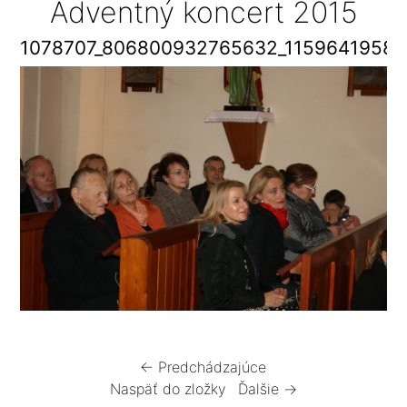
Adventný koncert 2015
1078707_806800932765632_1159641958
← Predchádzajúce
Naspäť do zložky
Ďalšie →