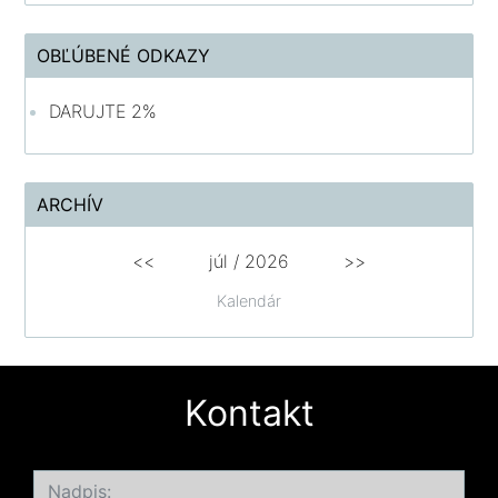
OBĽÚBENÉ ODKAZY
DARUJTE 2%
ARCHÍV
<<
júl /
2026
>>
Kalendár
Kontakt