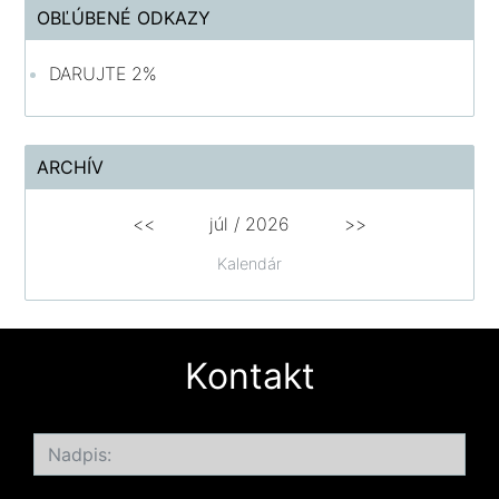
OBĽÚBENÉ ODKAZY
DARUJTE 2%
ARCHÍV
<<
júl /
2026
>>
Kalendár
Kontakt