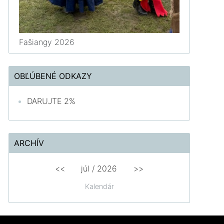
Fašiangy 2026
OBĽÚBENÉ ODKAZY
DARUJTE 2%
ARCHÍV
<<
júl /
2026
>>
Kalendár