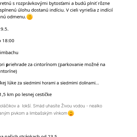
tretnú s rozprávkovými bytosťami a budú plniť rôzne
plnenú úlohu dostanú indíciu. V cieli vyriešia z indícií
anú odmenu.
29.5.
o 18:00
Limbachu
pri
p
riehrade za cintorínom (parkovanie možné na
intoríne)
kej lúke z
a siedmimi horami a siedmimi dolinami...
1,5 km po lesnej cestičke
láčikov a lokší. Smäd uhasíte Živou vodou - nealko
vaným pivkom a limbašským vínkom
a našich stránkach od 23.5.