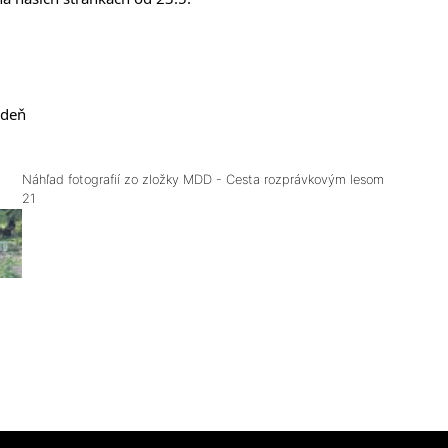
ždeň
Náhľad fotografií zo zložky
MDD - Cesta rozprávkovým lesom
21