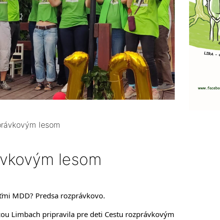
právkovým lesom
ávkovým lesom
eťmi MDD? Predsa rozprávkovo.
cou Limbach pripravila pre deti Cestu rozprávkovým