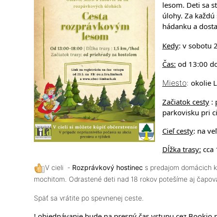
lesom. Deti sa s
úlohy. Za každú s
hádanku a dost
Kedy
:
v sobotu 
Čas:
od 13:00 d
Miesto
:
okolie 
Začiatok cesty
:
parkovisku pri c
Cieľ cesty
:
na veľ
Dĺžka trasy:
cca 
V cieli -
Rozprávkový hostinec
s predajom domácich ko
mochitom. Odrastené deti nad 18 rokov potešíme aj čapo
Späť sa vrátite po spevnenej ceste.
! objednávanie bude na presný čas vstupu cez
Bookio
n