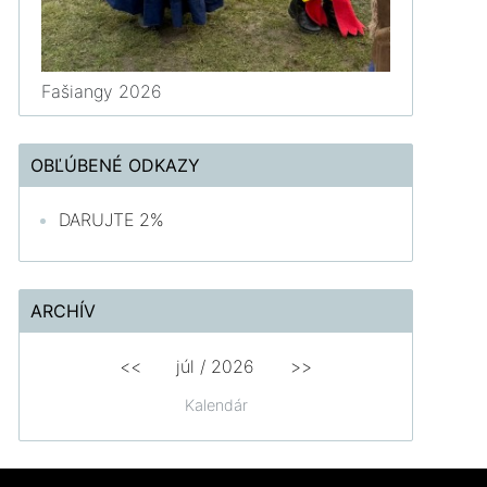
Fašiangy 2026
OBĽÚBENÉ ODKAZY
DARUJTE 2%
ARCHÍV
<<
júl /
2026
>>
Kalendár