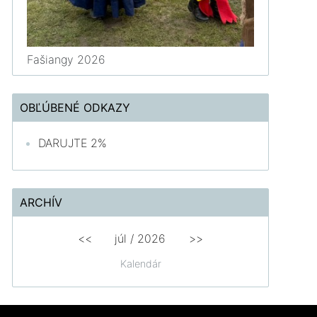
Fašiangy 2026
OBĽÚBENÉ ODKAZY
DARUJTE 2%
ARCHÍV
<<
júl /
2026
>>
Kalendár