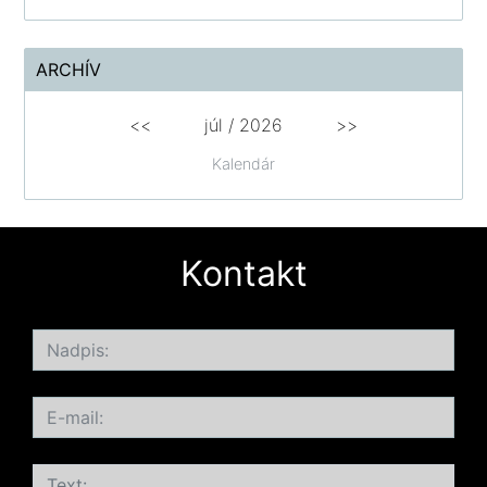
ARCHÍV
<<
júl /
2026
>>
Kalendár
Kontakt