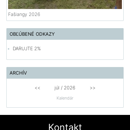
Fašiangy 2026
OBĽÚBENÉ ODKAZY
DARUJTE 2%
ARCHÍV
<<
júl /
2026
>>
Kalendár
Kontakt